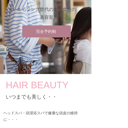
エイジング世代の大人女性の
​美容室
完全予約制
​HAIR BEAUTY
​いつまでも美しく・・
​​ヘッドスパ・頭浸浴スパで健康な頭皮の維持
に・・・