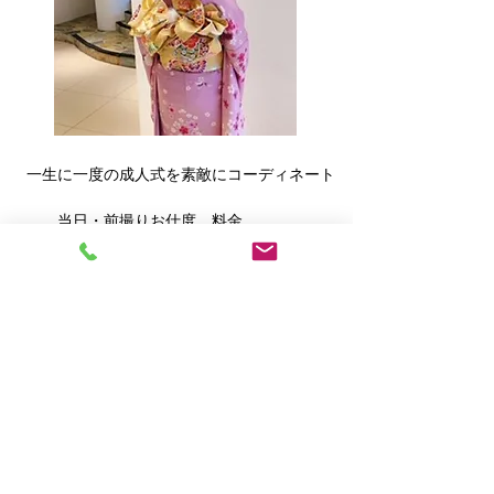
一生に一度の成人式を素敵にコーディネート
当日・前撮りお仕度 料金
ヘアセット・・￥5.500
振袖着付け・・￥10.000
メイク ・・ ￥3.300
​ ２０２６年度受付してます
​ ※田布施町・平生町の方もご予約可能です
​